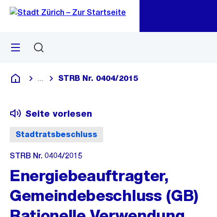
Zu
Zu
Sprunglink
Navigation
Menü
Suchen
M
öf
STRB Nr. 0404/2015
...
Blende alle Breadcrumbs ein
Deutsch
Seite vorlesen
Stadtratsbeschluss
STRB Nr. 0404/2015
Energiebeauftragter,
Gemeindebeschluss (GB)
Rationelle Verwendung