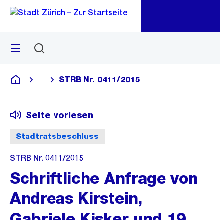
Zu
Zu
Sprunglink
Navigation
Menü
Suchen
M
öf
STRB Nr. 0411/2015
...
Blende alle Breadcrumbs ein
Deutsch
Seite vorlesen
Stadtratsbeschluss
STRB Nr. 0411/2015
Schriftliche Anfrage von
Andreas Kirstein,
Gabriele Kisker und 19