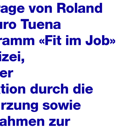
frage von Roland
ro Tuena
ramm «Fit im Job»
zei,
er
tion durch die
ürzung sowie
nahmen zur