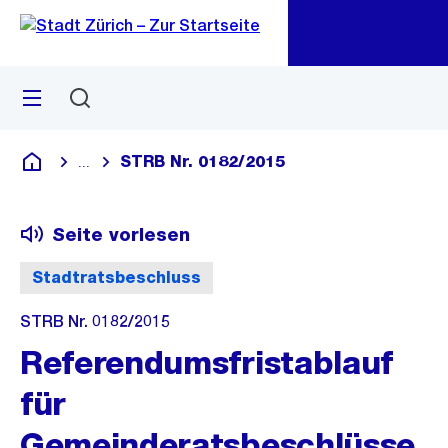
Zu
Zu
Sprunglink
Navigation
Menü
Suchen
M
öf
STRB Nr. 0182/2015
...
Blende alle Breadcrumbs ein
Deutsch
Seite vorlesen
Stadtratsbeschluss
STRB Nr. 0182/2015
Referendumsfristablauf
für
Gemeinderatsbeschlüsse