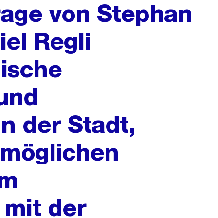
frage von Stephan
iel Regli
mische
und
n der Stadt,
 möglichen
im
mit der