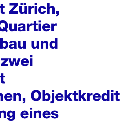
t Zürich,
 Quartier
sbau und
 zwei
t
en, Objektkredit
g eines