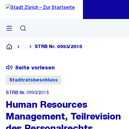
Zu
Zu
Sprunglink
Navigation
Menü
Suchen
M
öf
STRB Nr. 0993/2015
...
Blende alle Breadcrumbs ein
Deutsch
Seite vorlesen
Stadtratsbeschluss
STRB Nr. 0993/2015
Human Resources
Management, Teilrevision
des Personalrechts