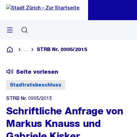
Zu
Zu
Sprunglink
Navigation
Menü
Suchen
M
öf
STRB Nr. 0995/2015
...
Blende alle Breadcrumbs ein
Deutsch
Seite vorlesen
Stadtratsbeschluss
STRB Nr. 0995/2015
Schriftliche Anfrage von
Markus Knauss und
Gabriele Kisker