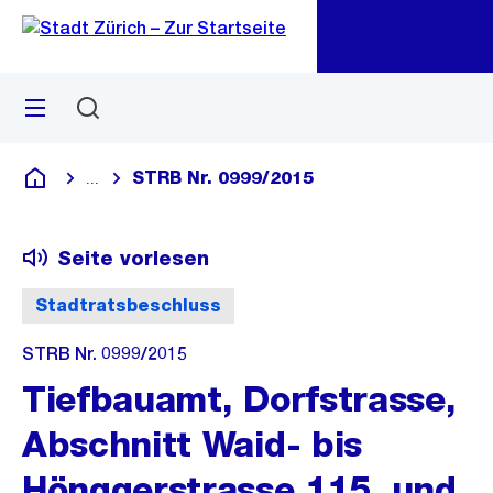
Zu
Zu
Sprunglink
Navigation
Menü
Suchen
M
öf
STRB Nr. 0999/2015
...
Blende alle Breadcrumbs ein
Deutsch
Seite vorlesen
Stadtratsbeschluss
STRB Nr. 0999/2015
Tiefbauamt, Dorfstrasse,
Abschnitt Waid- bis
Hönggerstrasse 115, und