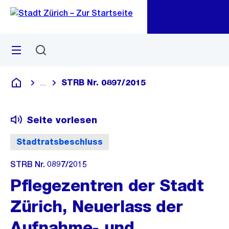
Zu
Zu
Sprunglink
Navigation
Menü
Suchen
M
öf
STRB Nr. 0897/2015
...
Blende alle Breadcrumbs ein
Deutsch
Seite vorlesen
Stadtratsbeschluss
STRB Nr. 0897/2015
Pflegezentren der Stadt
Zürich, Neuerlass der
Aufnahme- und