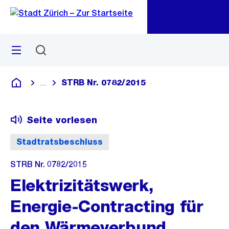
Zu
Zu
Sprunglink
Navigation
Menü
Suchen
M
öf
STRB Nr. 0782/2015
...
Blende alle Breadcrumbs ein
Deutsch
Seite vorlesen
Stadtratsbeschluss
STRB Nr. 0782/2015
Elektrizitätswerk,
Energie-Contracting für
den Wärmeverbund