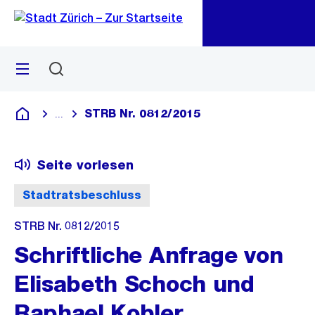
Zu
Zu
Sprunglink
Navigation
Menü
Suchen
M
öf
STRB Nr. 0812/2015
...
Blende alle Breadcrumbs ein
Deutsch
Seite vorlesen
Stadtratsbeschluss
STRB Nr. 0812/2015
Schriftliche Anfrage von
Elisabeth Schoch und
Raphael Kobler