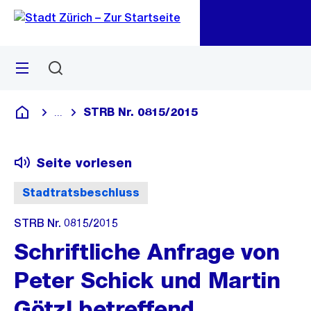
Zu
Zu
Sprunglink
Navigation
Menü
Suchen
M
öf
STRB Nr. 0815/2015
...
Blende alle Breadcrumbs ein
Deutsch
Seite vorlesen
Stadtratsbeschluss
STRB Nr. 0815/2015
Schriftliche Anfrage von
Peter Schick und Martin
Götzl betreffend