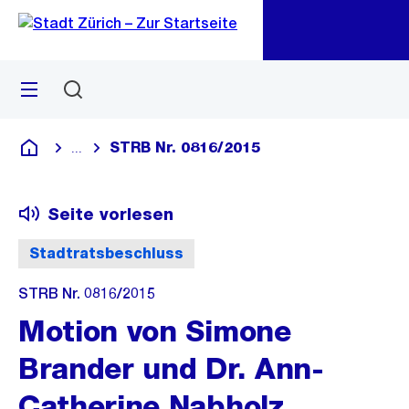
Zu
Zu
Sprunglink
Navigation
Menü
Suchen
M
öf
STRB Nr. 0816/2015
...
Blende alle Breadcrumbs ein
Deutsch
Seite vorlesen
Stadtratsbeschluss
STRB Nr. 0816/2015
Motion von Simone
Brander und Dr. Ann-
Catherine Nabholz