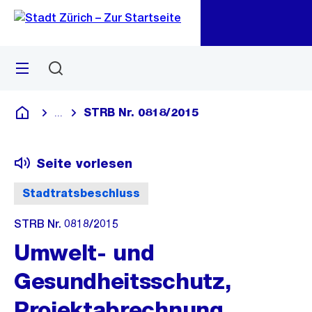
Zu
Zu
Sprunglink
Navigation
Menü
Suchen
M
öf
STRB Nr. 0818/2015
...
Blende alle Breadcrumbs ein
Deutsch
Seite vorlesen
Stadtratsbeschluss
STRB Nr. 0818/2015
Umwelt- und
Gesundheitsschutz,
Projektabrechnung