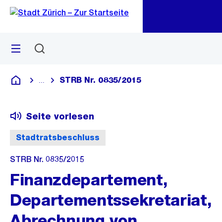
Zu
Zu
Sprunglink
Navigation
Menü
Suchen
M
öf
STRB Nr. 0835/2015
...
Blende alle Breadcrumbs ein
Deutsch
Seite vorlesen
Stadtratsbeschluss
STRB Nr. 0835/2015
Finanzdepartement,
Departementssekretariat,
Abrechnung von