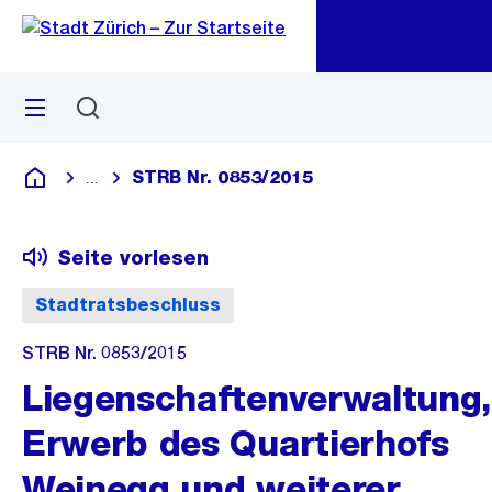
Zu
Zu
Sprunglink
Navigation
Menü
Suchen
M
öf
STRB Nr. 0853/2015
...
Blende alle Breadcrumbs ein
Deutsch
Seite vorlesen
Stadtratsbeschluss
STRB Nr. 0853/2015
Liegenschaftenverwaltung,
Erwerb des Quartierhofs
Weinegg und weiterer