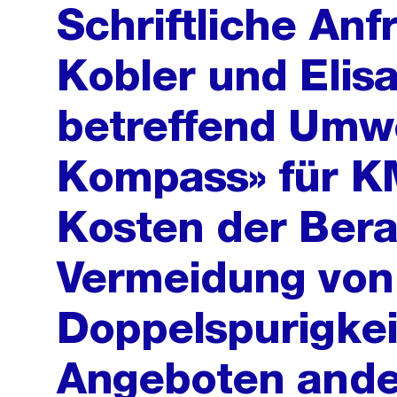
Schriftliche An
Kobler und Elis
betreffend Umw
Kompass» für K
Kosten der Ber
Vermeidung von a
Doppelspurigkei
Angeboten ande