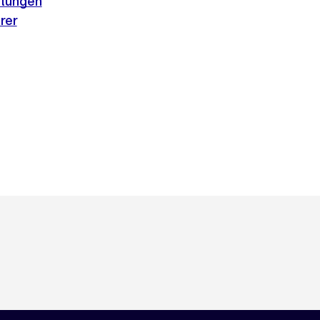
atungen
rer