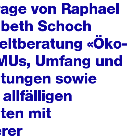
frage von Raphael
abeth Schoch
eltberatung «Öko-
MUs, Umfang und
atungen sowie
llfälligen
ten mit
rer