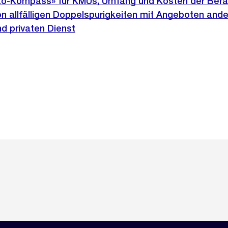
o-Kompass» für KMUs, Umfang und Kosten der Ber
n allfälligen Doppelspurigkeiten mit Angeboten ande
d privaten Dienst