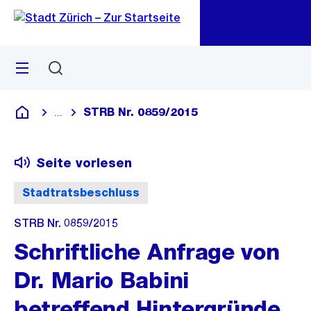
Zu
Zu
Sprunglink
Navigation
Menü
Suchen
M
öf
STRB Nr. 0859/2015
...
Blende alle Breadcrumbs ein
Deutsch
Seite vorlesen
Stadtratsbeschluss
STRB Nr. 0859/2015
Schriftliche Anfrage von
Dr. Mario Babini
betreffend Hintergründe