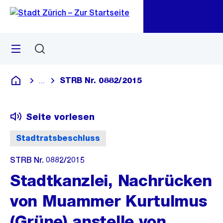
Zu
Zu
Sprunglink
Navigation
Menü
Suchen
M
öf
STRB Nr. 0882/2015
...
Blende alle Breadcrumbs ein
Deutsch
Seite vorlesen
Stadtratsbeschluss
STRB Nr. 0882/2015
Stadtkanzlei, Nachrücken
von Muammer Kurtulmus
(Grüne) anstelle von