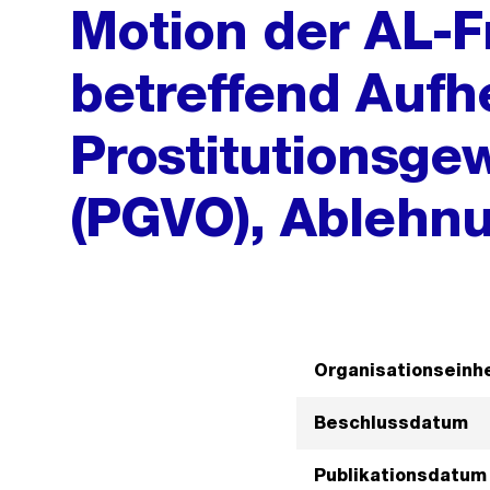
Motion der AL-F
betreffend Aufh
Prostitutionsg
(PGVO), Ablehnu
Organisationseinhe
Beschlussdatum
Publikationsdatum