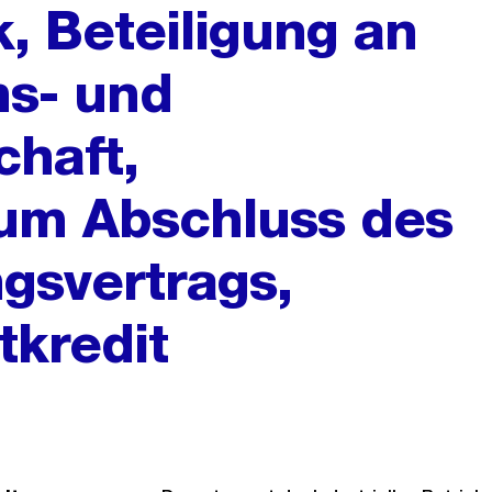
k, Beteiligung an
ns- und
chaft,
um Abschluss des
gsvertrags,
kredit