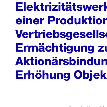
Elektrizitätswer
einer Produktio
Vertriebsgesells
Ermächtigung z
Aktionärsbindun
Erhöhung Objekt