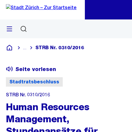
Zu
Zu
Sprunglink
Navigation
Menü
Suchen
M
öf
STRB Nr. 0310/2016
...
Blende alle Breadcrumbs ein
Deutsch
Seite vorlesen
Stadtratsbeschluss
STRB Nr. 0310/2016
Human Resources
Management,
Stundenansätze für