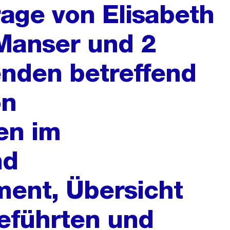
rage von Elisabeth
Manser und 2
nden betreffend
on
en im
nd
ent, Übersicht
eführten und