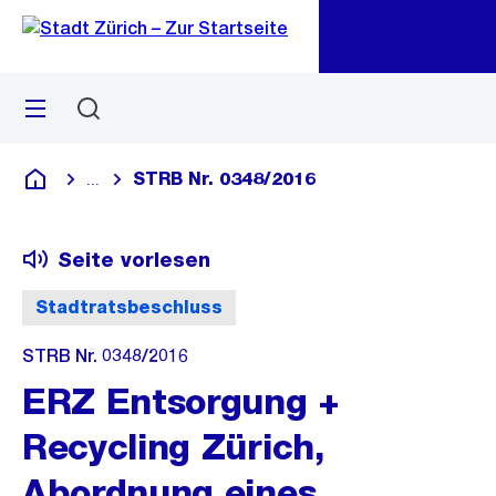
Zu
Zu
Sprunglink
Navigation
Menü
Suchen
M
öf
STRB Nr. 0348/2016
...
Blende alle Breadcrumbs ein
Deutsch
Seite vorlesen
Stadtratsbeschluss
STRB Nr. 0348/2016
ERZ Entsorgung +
Recycling Zürich,
Abordnung eines