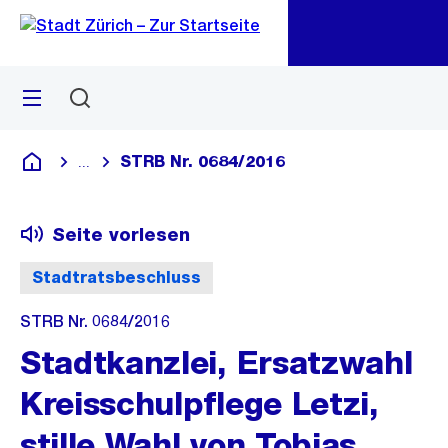
Zu
Zu
Sprunglink
Navigation
Menü
Suchen
M
öf
STRB Nr. 0684/2016
...
Blende alle Breadcrumbs ein
Deutsch
Seite vorlesen
Stadtratsbeschluss
STRB Nr. 0684/2016
Stadtkanzlei, Ersatzwahl
Kreisschulpflege Letzi,
stille Wahl von Tobias