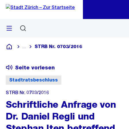
Zu
Zu
Sprunglink
Navigation
Menü
Suchen
M
öf
STRB Nr. 0703/2016
...
Blende alle Breadcrumbs ein
Deutsch
Seite vorlesen
Stadtratsbeschluss
STRB Nr. 0703/2016
Schriftliche Anfrage von
Dr. Daniel Regli und
Stephan Iten betreffend