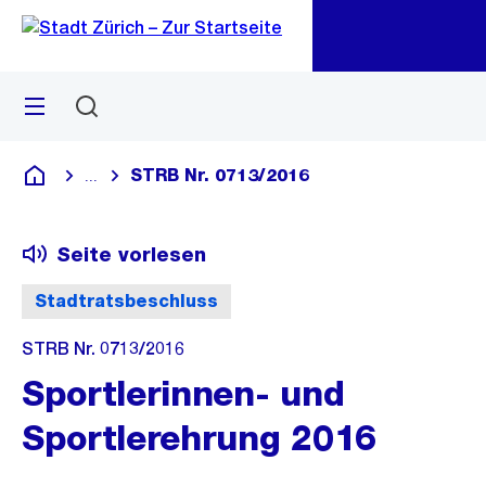
Zu
Zu
Sprunglink
Navigation
Menü
Suchen
M
öf
STRB Nr. 0713/2016
...
Blende alle Breadcrumbs ein
Deutsch
Seite vorlesen
Stadtratsbeschluss
STRB Nr. 0713/2016
Sportlerinnen- und
Sportlerehrung 2016