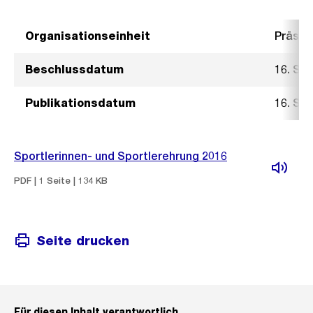
Organisationseinheit
Präsid
Beschlussdatum
16. Se
Publikationsdatum
16. Se
Sportlerinnen- und Sportlerehrung 2016
PDF | 1 Seite | 134 KB
Seite drucken
Für diesen Inhalt verantwortlich