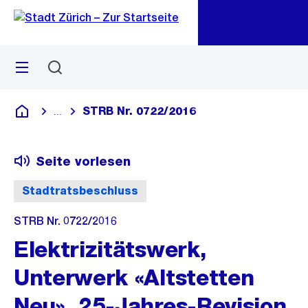
Zu
Zu
Sprunglink
Navigation
Menü
Suchen
M
öf
STRB Nr. 0722/2016
...
Blende alle Breadcrumbs ein
Deutsch
Seite vorlesen
Stadtratsbeschluss
STRB Nr. 0722/2016
Elektrizitätswerk,
Unterwerk «Altstetten
Neu», 25-Jahres-Revision