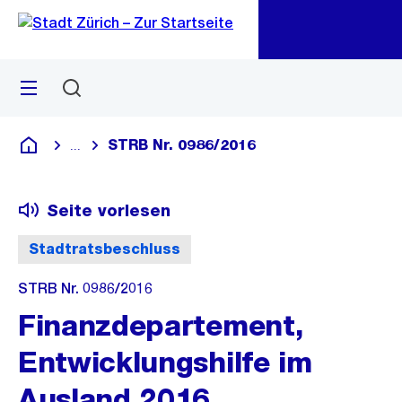
Zu
Zu
Sprunglink
Navigation
Menü
Suchen
M
öf
STRB Nr. 0986/2016
...
Blende alle Breadcrumbs ein
Deutsch
Seite vorlesen
Stadtratsbeschluss
STRB Nr. 0986/2016
Finanzdepartement,
Entwicklungshilfe im
Ausland 2016,