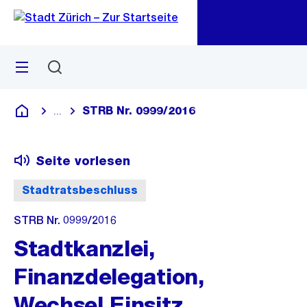
Zu
Zu
Sprunglink
Navigation
Menü
Suchen
M
öf
STRB Nr. 0999/2016
...
Blende alle Breadcrumbs ein
Deutsch
Seite vorlesen
Stadtratsbeschluss
STRB Nr. 0999/2016
Stadtkanzlei,
Finanzdelegation,
Wechsel Einsitz