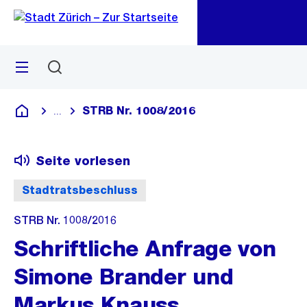
Zu
Zu
Sprunglink
Navigation
Menü
Suchen
M
öf
STRB Nr. 1008/2016
...
Blende alle Breadcrumbs ein
Deutsch
Seite vorlesen
Stadtratsbeschluss
STRB Nr. 1008/2016
Schriftliche Anfrage von
Simone Brander und
Markus Knauss