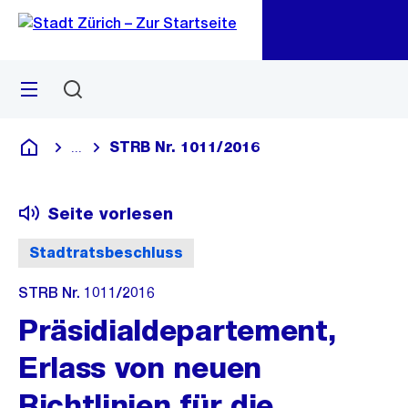
Zu
Zu
Sprunglink
Navigation
Menü
Suchen
M
öf
STRB Nr. 1011/2016
...
Blende alle Breadcrumbs ein
Deutsch
Seite vorlesen
Stadtratsbeschluss
STRB Nr. 1011/2016
Präsidialdepartement,
Erlass von neuen
Richtlinien für die