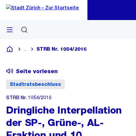
Zu
Zu
Sprunglink
Navigation
Menü
Suchen
M
öf
STRB Nr. 1054/2016
...
Blende alle Breadcrumbs ein
Deutsch
Seite vorlesen
Stadtratsbeschluss
STRB Nr. 1054/2016
Dringliche Interpellation
der SP-, Grüne-, AL-
Fraktion und 10