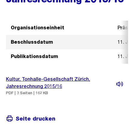
Organisationseinheit
Präsid
Beschlussdatum
11. Ja
Publikationsdatum
11. Ja
Kultur, Tonhalle-Gesellschaft Zürich,
Jahresrechnung 2015/16
PDF | 3 Seiten | 162 KB
Seite drucken