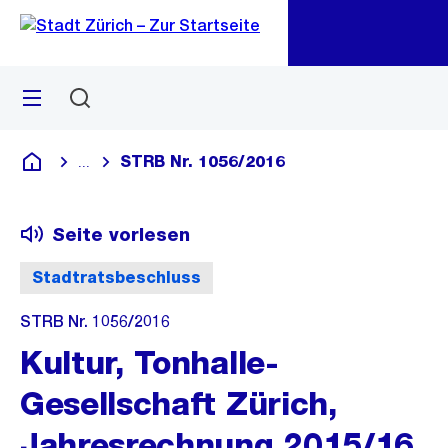
Zu
Zu
Sprunglink
Navigation
Menü
Suchen
M
öf
STRB Nr. 1056/2016
...
Blende alle Breadcrumbs ein
Deutsch
Seite vorlesen
Stadtratsbeschluss
STRB Nr. 1056/2016
Kultur, Tonhalle-
Gesellschaft Zürich,
Jahresrechnung 2015/16