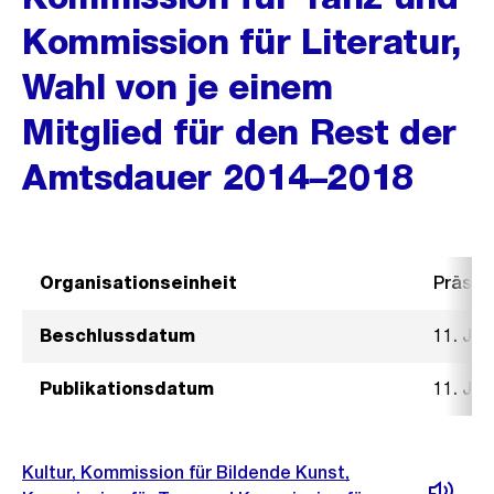
Kommission für Literatur,
Wahl von je einem
Mitglied für den Rest der
Amtsdauer 2014–2018
Organisationseinheit
Präsid
Beschlussdatum
11. Ja
Publikationsdatum
11. Ja
Kultur, Kommission für Bildende Kunst,