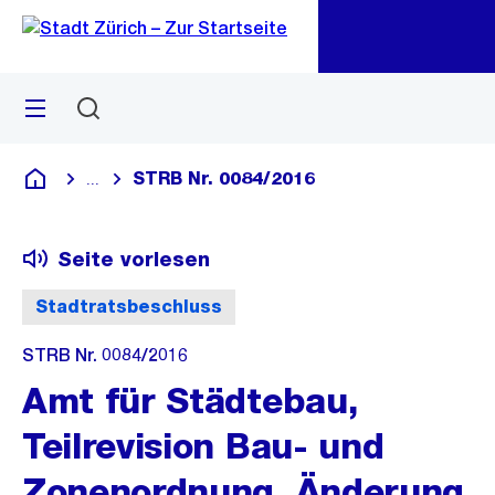
Zu
Zu
Sprunglink
Navigation
Menü
Suchen
M
öf
STRB Nr. 0084/2016
...
Blende alle Breadcrumbs ein
Deutsch
Seite vorlesen
Stadtratsbeschluss
STRB Nr. 0084/2016
Amt für Städtebau,
Teilrevision Bau- und
Zonenordnung, Änderung