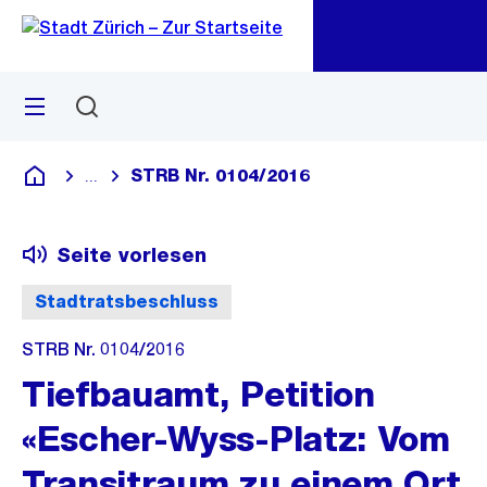
Zu
Zu
Sprunglink
Navigation
Menü
Suchen
M
öf
STRB Nr. 0104/2016
...
Blende alle Breadcrumbs ein
Deutsch
Seite vorlesen
Stadtratsbeschluss
STRB Nr. 0104/2016
Tiefbauamt, Petition
«Escher-Wyss-Platz: Vom
Transitraum zu einem Ort