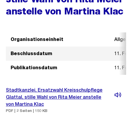
anstelle von Martina Klac
Organisationseinheit
Allgeme
Beschlussdatum
11. Feb
Publikationsdatum
11. Feb
Stadtkanzlei, Ersatzwahl Kreisschulpflege
Glattal, stille Wahl von Rita Meier anstelle
von Martina Klac
PDF | 2 Seiten | 150 KB