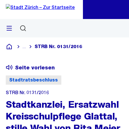
Zu
Zu
Sprunglink
Navigation
Menü
Suchen
M
öf
STRB Nr. 0131/2016
...
Blende alle Breadcrumbs ein
Deutsch
Seite vorlesen
Stadtratsbeschluss
STRB Nr. 0131/2016
Stadtkanzlei, Ersatzwahl
Kreisschulpflege Glattal,
stille Wahl von Rita Meier