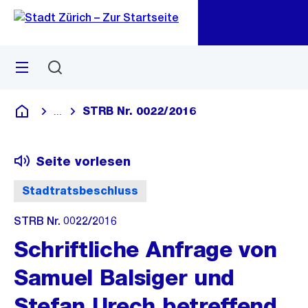
Zu
Zu
Sprunglink
Navigation
Menü
Suchen
M
öf
STRB Nr. 0022/2016
...
Blende alle Breadcrumbs ein
Deutsch
Seite vorlesen
Stadtratsbeschluss
STRB Nr. 0022/2016
Schriftliche Anfrage von
Samuel Balsiger und
Stefan Urech betreffend