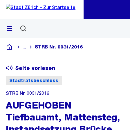
Zu
Zu
Sprunglink
Navigation
Menü
Suchen
M
öf
STRB Nr. 0031/2016
...
Blende alle Breadcrumbs ein
Deutsch
Seite vorlesen
Stadtratsbeschluss
STRB Nr. 0031/2016
AUFGEHOBEN
Tiefbauamt, Mattensteg,
Instandsetzung Brücke,