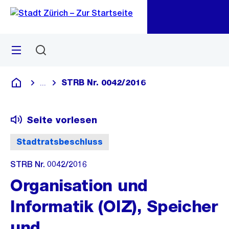
Zu
Zu
Sprunglink
Navigation
Menü
Suchen
M
öf
STRB Nr. 0042/2016
...
Blende alle Breadcrumbs ein
Deutsch
Seite vorlesen
Stadtratsbeschluss
STRB Nr. 0042/2016
Organisation und
Informatik (OIZ), Speicher
und