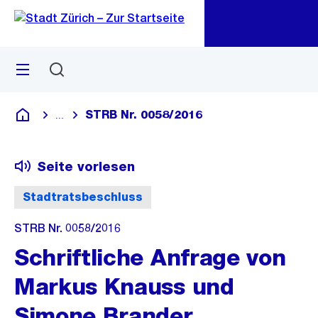
Zu
Zu
Sprunglink
Navigation
Menü
Suchen
M
öf
STRB Nr. 0058/2016
...
Blende alle Breadcrumbs ein
Deutsch
Seite vorlesen
Stadtratsbeschluss
STRB Nr. 0058/2016
Schriftliche Anfrage von
Markus Knauss und
Simone Brander