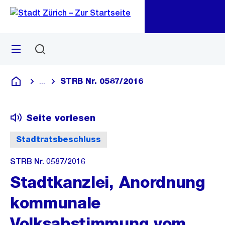
Zu
Zu
Sprunglink
Navigation
Menü
Suchen
M
öf
STRB Nr. 0587/2016
...
Blende alle Breadcrumbs ein
Deutsch
Seite vorlesen
Stadtratsbeschluss
STRB Nr. 0587/2016
Stadtkanzlei, Anordnung
kommunale
Volksabstimmung vom