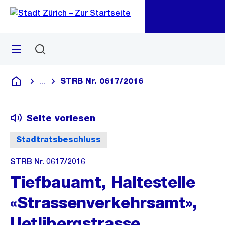
Zu
Zu
Sprunglink
Navigation
Menü
Suchen
M
öf
STRB Nr. 0617/2016
...
Blende alle Breadcrumbs ein
Deutsch
Seite vorlesen
Stadtratsbeschluss
STRB Nr. 0617/2016
Tiefbauamt, Haltestelle
«Strassenverkehrsamt»,
Uetlibergstrasse,