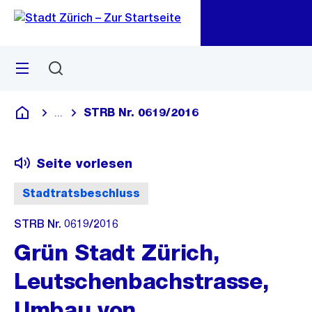
Zu
Zu
Sprunglink
Navigation
Menü
Suchen
M
öf
STRB Nr. 0619/2016
...
Blende alle Breadcrumbs ein
Deutsch
Seite vorlesen
Stadtratsbeschluss
STRB Nr. 0619/2016
Grün Stadt Zürich,
Leutschenbachstrasse,
Umbau von