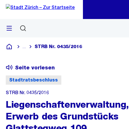
Zu
Zu
Sprunglink
Navigation
Menü
Suchen
M
öf
STRB Nr. 0435/2016
...
Blende alle Breadcrumbs ein
Deutsch
Seite vorlesen
Stadtratsbeschluss
STRB Nr. 0435/2016
Liegenschaftenverwaltung,
Erwerb des Grundstücks
Glattstegweg 109,