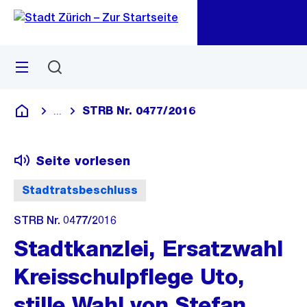
Zu
Zu
Sprunglink
Navigation
Menü
Suchen
M
öf
STRB Nr. 0477/2016
...
Blende alle Breadcrumbs ein
Deutsch
Seite vorlesen
Stadtratsbeschluss
STRB Nr. 0477/2016
Stadtkanzlei, Ersatzwahl
Kreisschulpflege Uto,
stille Wahl von Stefan