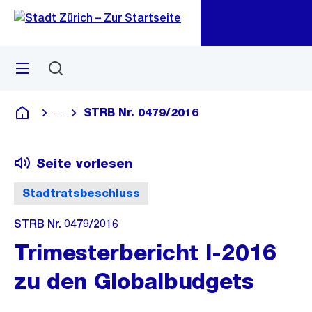
Zu
Zu
Sprunglink
Navigation
Menü
Suchen
M
öf
STRB Nr. 0479/2016
...
Blende alle Breadcrumbs ein
Deutsch
Seite vorlesen
Stadtratsbeschluss
STRB Nr. 0479/2016
Trimesterbericht I-2016
zu den Globalbudgets