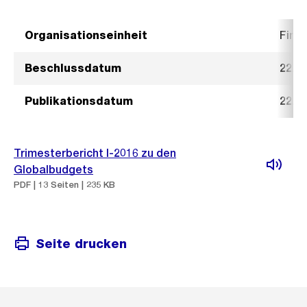
Organisationseinheit
Fina
Beschlussdatum
22. J
Publikationsdatum
22. J
Trimesterbericht I-2016 zu den
Globalbudgets
PDF | 13 Seiten | 235 KB
Seite drucken