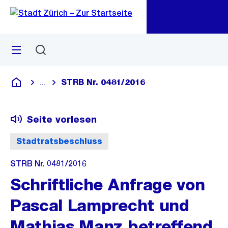
Zu
Zu
Sprunglink
Navigation
Menü
Suchen
M
öf
STRB Nr. 0481/2016
...
Blende alle Breadcrumbs ein
Deutsch
Seite vorlesen
Stadtratsbeschluss
STRB Nr. 0481/2016
Schriftliche Anfrage von
Pascal Lamprecht und
Mathias Manz betreffend